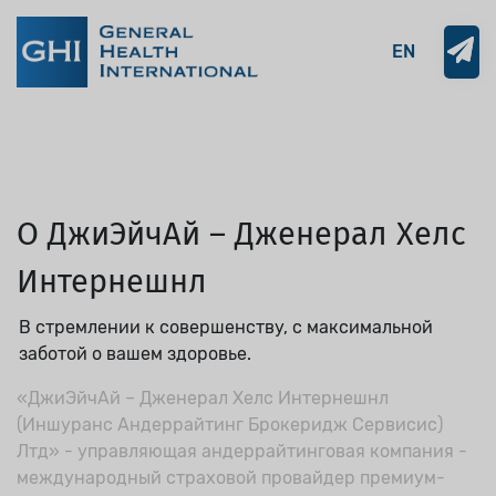
EN
О ДжиЭйчАй – Дженерал Хелс
Интернешнл
В стремлении к совершенству, с максимальной
заботой о вашем здоровье.
«ДжиЭйчАй – Дженерал Хелс Интернешнл
(Иншуранс Андеррайтинг Брокеридж Сервисис)
Лтд» - управляющая андеррайтинговая компания -
международный страховой провайдер премиум-